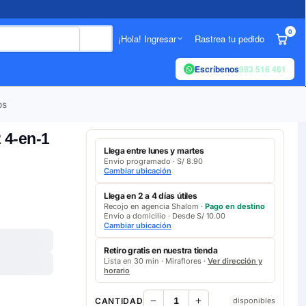
0
¡Hola! Ingresar
Rastrea tu pedido
Escríbenos
983 516 461
ps
4-en-1
Llega entre lunes y martes
Envío programado · S/ 8.90
Cambiar ubicación
Llega en 2 a 4 días útiles
Recojo en agencia Shalom ·
Pago en destino
Envío a domicilio · Desde S/ 10.00
Cambiar ubicación
Retíro gratis en nuestra tienda
Lista en 30 min · Miraflores ·
Ver dirección y
horario
CANTIDAD
disponibles