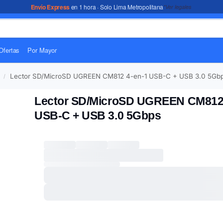
Envío Express
en 1 hora · Solo Lima Metropolitana
*Ver legales
Ofertas
Por Mayor
Lector SD/MicroSD UGREEN CM812 4-en-1 USB-C + USB 3.0 5Gb
/
Lector SD/MicroSD UGREEN CM812 
USB-C + USB 3.0 5Gbps