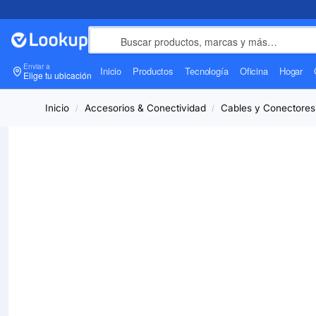
Enviar a
Inicio
Productos
Tecnología
Oficina
Hogar
Elige tu ubicación
Inicio
Accesorios & Conectividad
Cables y Conectores
/
/