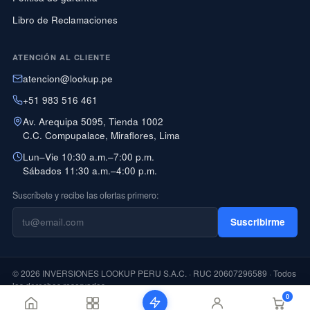
Libro de Reclamaciones
ATENCIÓN AL CLIENTE
atencion@lookup.pe
+51 983 516 461
Av. Arequipa 5095, Tienda 1002
C.C. Compupalace, Miraflores, Lima
Lun–Vie 10:30 a.m.–7:00 p.m.
Sábados 11:30 a.m.–4:00 p.m.
Suscríbete y recibe las ofertas primero:
Suscribirme
© 2026 INVERSIONES LOOKUP PERU S.A.C. · RUC 20607296589 · Todos
los derechos reservados
0
PAGO CON YAPE DISPONIBLE