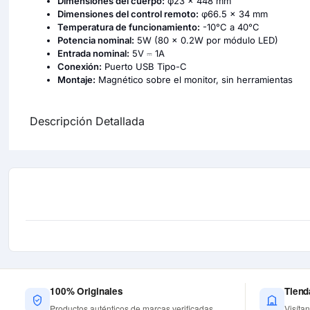
Dimensiones del cuerpo:
φ23 × 448 mm
Dimensiones del control remoto:
φ66.5 × 34 mm
Temperatura de funcionamiento:
-10°C a 40°C
Potencia nominal:
5W (80 × 0.2W por módulo LED)
Entrada nominal:
5V ⎓ 1A
Conexión:
Puerto USB Tipo-C
Montaje:
Magnético sobre el monitor, sin herramientas
Descripción Detallada
100% Originales
Tiend
Productos auténticos de marcas verificadas
Visíta