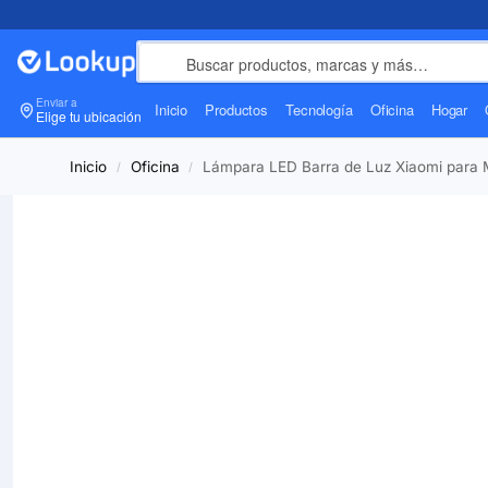
Enviar a
Inicio
Productos
Tecnología
Oficina
Hogar
Elige tu ubicación
Inicio
Oficina
Lámpara LED Barra de Luz Xiaomi para M
/
/