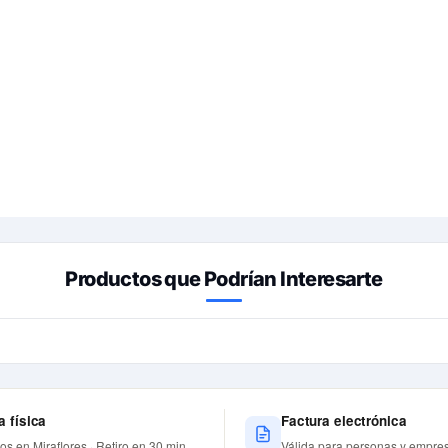
Productos que Podrían Interesarte
a física
Factura electrónica
nos en Miraflores · Retiro en 30 min
Válida para personas y empre