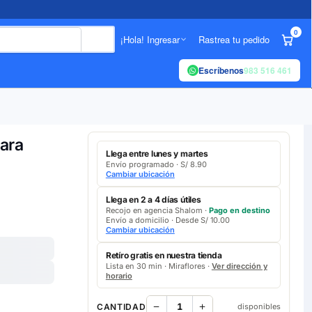
0
¡Hola! Ingresar
Rastrea tu pedido
Escríbenos
983 516 461
ara
Llega entre lunes y martes
Envío programado · S/ 8.90
Cambiar ubicación
Llega en 2 a 4 días útiles
Recojo en agencia Shalom ·
Pago en destino
Envío a domicilio · Desde S/ 10.00
Cambiar ubicación
Retíro gratis en nuestra tienda
Lista en 30 min · Miraflores ·
Ver dirección y
horario
CANTIDAD
disponibles