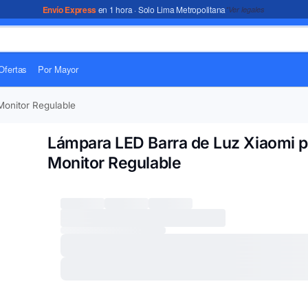
Envío Express
en 1 hora · Solo Lima Metropolitana
*Ver legales
Ofertas
Por Mayor
onitor Regulable
Lámpara LED Barra de Luz Xiaomi p
Monitor Regulable