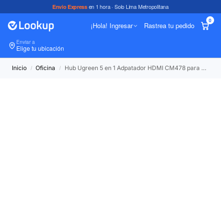
en 1 hora · Solo Lima Metropolitana
Envío Express
0
¡Hola! Ingresar
Rastrea tu pedido
Enviar a
In
Elige tu ubicación
Inicio
Oficina
Hub Ugreen 5 en 1 Adpatador HDMI CM478 para Mac iPad Tipo C
/
/