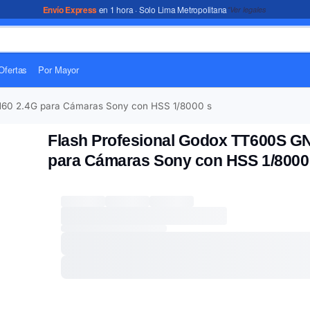
Envío Express
en 1 hora · Solo Lima Metropolitana
*Ver legales
Ofertas
Por Mayor
N60 2.4G para Cámaras Sony con HSS 1/8000 s
Flash Profesional Godox TT600S G
para Cámaras Sony con HSS 1/8000