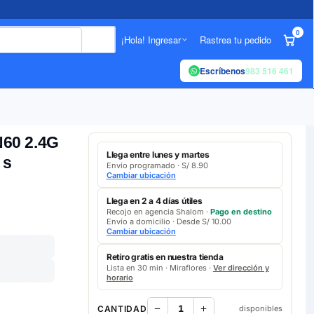
0
¡Hola! Ingresar
Rastrea tu pedido
Escríbenos
983 516 461
N60 2.4G
Llega entre lunes y martes
 s
Envío programado · S/ 8.90
Cambiar ubicación
Llega en 2 a 4 días útiles
Recojo en agencia Shalom ·
Pago en destino
Envío a domicilio · Desde S/ 10.00
Cambiar ubicación
Retíro gratis en nuestra tienda
Lista en 30 min · Miraflores ·
Ver dirección y
horario
CANTIDAD
disponibles