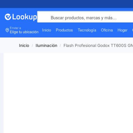
Enviar a
Inicio
Productos
Tecnología
Oficina
Hogar
Elige tu ubicación
Inicio
Iluminación
Flash Profesional Godox TT600S G
/
/