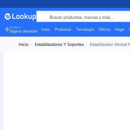
Enviar a
Inicio
Productos
Tecnología
Oficina
Hogar
Elige tu ubicación
Inicio
Estabilizadores Y Soportes
Estabilizador Gimbal
/
/