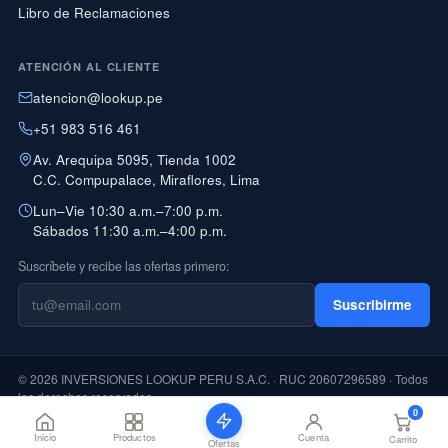
Libro de Reclamaciones
ATENCIÓN AL CLIENTE
atencion@lookup.pe
+51 983 516 461
Av. Arequipa 5095, Tienda 1002
C.C. Compupalace, Miraflores, Lima
Lun–Vie 10:30 a.m.–7:00 p.m.
Sábados 11:30 a.m.–4:00 p.m.
Suscríbete y recibe las ofertas primero:
Suscribirme
© 2026 INVERSIONES LOOKUP PERU S.A.C. · RUC 20607296589 · Todos
los derechos reservados
0
PAGO CON YAPE DISPONIBLE
Inicio
Productos
Cuenta
Carrito
Ofertas