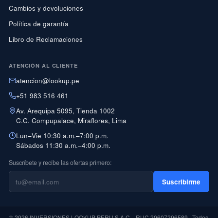
Cambios y devoluciones
Política de garantía
Libro de Reclamaciones
ATENCIÓN AL CLIENTE
atencion@lookup.pe
+51 983 516 461
Av. Arequipa 5095, Tienda 1002
C.C. Compupalace, Miraflores, Lima
Lun–Vie 10:30 a.m.–7:00 p.m.
Sábados 11:30 a.m.–4:00 p.m.
Suscríbete y recibe las ofertas primero:
Suscribirme
© 2026 INVERSIONES LOOKUP PERU S.A.C. · RUC 20607296589 · Todos