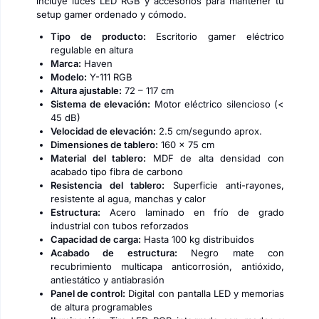
incluye luces LED RGB y accesorios para mantener tu
setup gamer ordenado y cómodo.
Tipo de producto:
Escritorio gamer eléctrico
regulable en altura
Marca:
Haven
Modelo:
Y-111 RGB
Altura ajustable:
72 – 117 cm
Sistema de elevación:
Motor eléctrico silencioso (<
45 dB)
Velocidad de elevación:
2.5 cm/segundo aprox.
Dimensiones de tablero:
160 × 75 cm
Material del tablero:
MDF de alta densidad con
acabado tipo fibra de carbono
Resistencia del tablero:
Superficie anti-rayones,
resistente al agua, manchas y calor
Estructura:
Acero laminado en frío de grado
industrial con tubos reforzados
Capacidad de carga:
Hasta 100 kg distribuidos
Acabado de estructura:
Negro mate con
recubrimiento multicapa anticorrosión, antióxido,
antiestático y antiabrasión
Panel de control:
Digital con pantalla LED y memorias
de altura programables