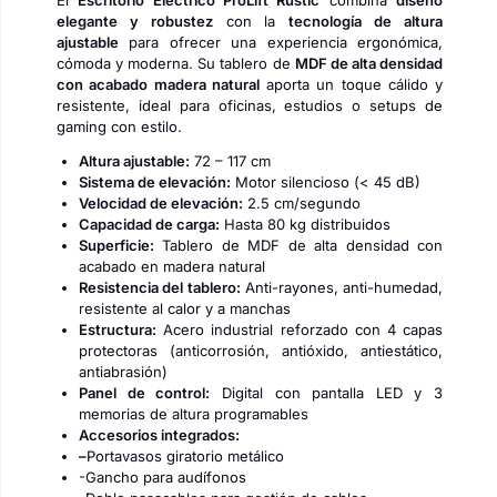
El
Escritorio Eléctrico ProLift Rustic
combina
diseño
elegante y robustez
con la
tecnología de altura
ajustable
para ofrecer una experiencia ergonómica,
cómoda y moderna. Su tablero de
MDF de alta densidad
con acabado madera natural
aporta un toque cálido y
resistente, ideal para oficinas, estudios o setups de
gaming con estilo.
Altura ajustable:
72 – 117 cm
Sistema de elevación:
Motor silencioso (< 45 dB)
Velocidad de elevación:
2.5 cm/segundo
Capacidad de carga:
Hasta 80 kg distribuidos
Superficie:
Tablero de MDF de alta densidad con
acabado en madera natural
Resistencia del tablero:
Anti-rayones, anti-humedad,
resistente al calor y a manchas
Estructura:
Acero industrial reforzado con 4 capas
protectoras (anticorrosión, antióxido, antiestático,
antiabrasión)
Panel de control:
Digital con pantalla LED y 3
memorias de altura programables
Accesorios integrados:
–
Portavasos giratorio metálico
-Gancho para audífonos