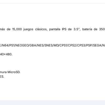
más de 15,000 juegos clásicos, pantalla IPS de 3.5″, batería de 3
64/PS1/NEOGEO/GBA/NES/SNES/MD/CPS1/CPS2/CPS3/PSP/SEGA/N
 640×480.
anura MicroSD.
ES.