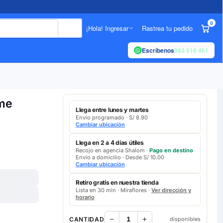
0
¡Hola! Ingresar
Rastrea tu pedido
Escríbenos
983 516 461
ame
Llega entre lunes y martes
Envío programado · S/ 8.90
Cambiar ubicación
Llega en 2 a 4 días útiles
Recojo en agencia Shalom ·
Pago en destino
Envío a domicilio · Desde S/ 10.00
Cambiar ubicación
Retíro gratis en nuestra tienda
Lista en 30 min · Miraflores ·
Ver dirección y
horario
CANTIDAD
disponibles