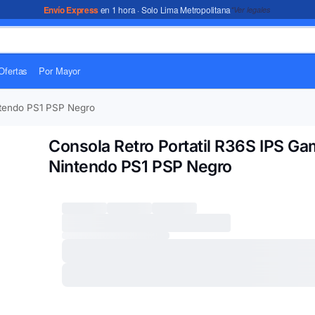
Envío Express
en 1 hora · Solo Lima Metropolitana
*Ver legales
Ofertas
Por Mayor
ntendo PS1 PSP Negro
Consola Retro Portatil R36S IPS G
Nintendo PS1 PSP Negro