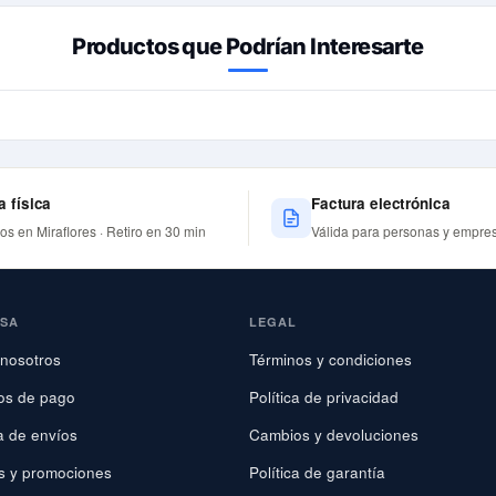
Productos que Podrían Interesarte
a física
Factura electrónica
nos en Miraflores · Retiro en 30 min
Válida para personas y empre
ESA
LEGAL
nosotros
Términos y condiciones
os de pago
Política de privacidad
ca de envíos
Cambios y devoluciones
s y promociones
Política de garantía