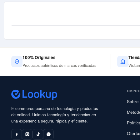
100% Originales
Tiend
Productos auténticos de marcas verificadas
Visíta
EMPR
Sobre 
E-commerce peruano de tecnología y productos
Métod
de calidad. Unimos tecnología y tendencias en
una experiencia segura, rápida y eficiente.
Políti
Oferta