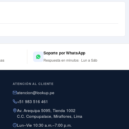
Soporte por WhatsApp
sas
Respuesta en minutos · Lun a Sáb
ATENCIÓN AL CLIENTE
atencion@lookup.pe
+51 983 516 461
Av. Arequipa 5095, Tienda 1002
C.C. Compupalace, Miraflores, Lima
Lun–Vie 10:30 a.m.–7:00 p.m.