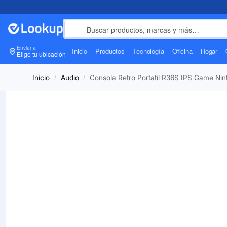
Enviar a
Inicio
Productos
Tecnología
Oficina
Hogar
Elige tu ubicación
Inicio
Audio
Consola Retro Portatil R36S IPS Game Ni
/
/