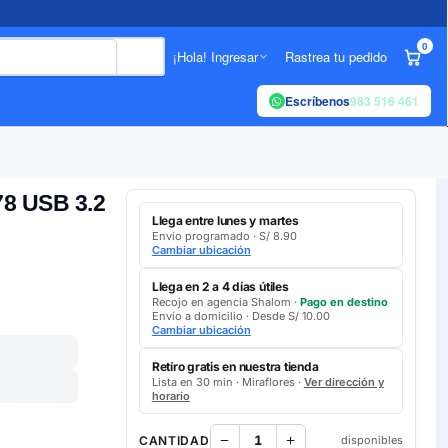
0
¡Hola! Ingresar
Rastrea tu pedido
Escríbenos
983 516 461
8 USB 3.2
Llega entre lunes y martes
Envío programado · S/ 8.90
Cambiar ubicación
Llega en 2 a 4 días útiles
Recojo en agencia Shalom ·
Pago en destino
Envío a domicilio · Desde S/ 10.00
Cambiar ubicación
Retíro gratis en nuestra tienda
Lista en 30 min · Miraflores ·
Ver dirección y
horario
CANTIDAD
disponibles