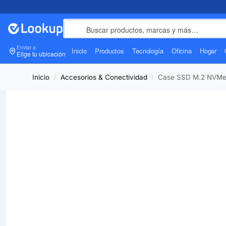
Enviar a
Inicio
Productos
Tecnología
Oficina
Hogar
Elige tu ubicación
Inicio
Accesorios & Conectividad
Case SSD M.2 NVMe
/
/