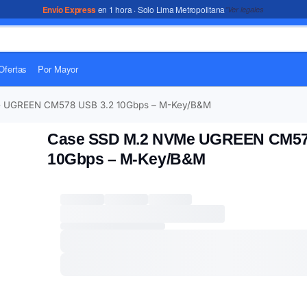
Envío Express
en 1 hora · Solo Lima Metropolitana
*Ver legales
Ofertas
Por Mayor
 UGREEN CM578 USB 3.2 10Gbps – M-Key/B&M
Case SSD M.2 NVMe UGREEN CM57
10Gbps – M-Key/B&M