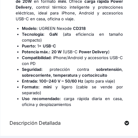
de 20W
en formato
mini
. Ofrece
carga rápida Power
Delivery
, control térmico inteligente y protecciones
eléctricas, ideal para iPhone, Android y accesorios
USB-C en casa, oficina o viaje.
Modelo:
UGREEN Nexode
CD318
Tecnología:
GaN
(alta eficiencia en tamaño
compacto)
Puerto:
1×
USB-C
Potencia máx.:
20 W
(USB-C
Power Delivery
)
Compatibilidad:
iPhone/Android y accesorios USB-C
con PD
Seguridad:
protección contra
sobretensión
,
sobrecorriente
,
temperatura
y
cortocircuito
Entrada:
100–240 V ~ 50/60 Hz
(apto para viaje)
Formato:
mini
y ligero (cable se vende por
separado)
Uso recomendado:
carga rápida diaria en casa,
oficina y desplazamientos
Descripción Detallada