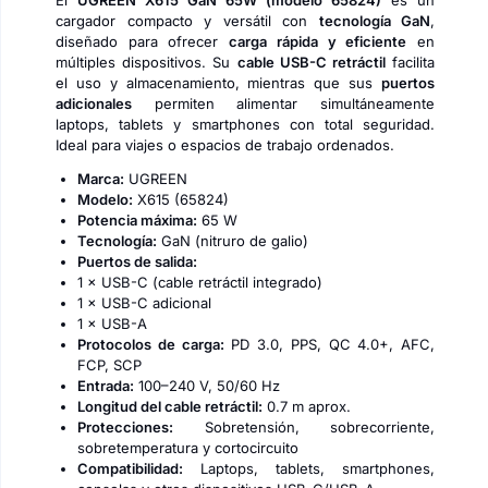
El
UGREEN X615 GaN 65W (modelo 65824)
es un
cargador compacto y versátil con
tecnología GaN
,
diseñado para ofrecer
carga rápida y eficiente
en
múltiples dispositivos. Su
cable USB-C retráctil
facilita
el uso y almacenamiento, mientras que sus
puertos
adicionales
permiten alimentar simultáneamente
laptops, tablets y smartphones con total seguridad.
Ideal para viajes o espacios de trabajo ordenados.
Marca:
UGREEN
Modelo:
X615 (65824)
Potencia máxima:
65 W
Tecnología:
GaN (nitruro de galio)
Puertos de salida:
1 × USB-C (cable retráctil integrado)
1 × USB-C adicional
1 × USB-A
Protocolos de carga:
PD 3.0, PPS, QC 4.0+, AFC,
FCP, SCP
Entrada:
100–240 V, 50/60 Hz
Longitud del cable retráctil:
0.7 m aprox.
Protecciones:
Sobretensión, sobrecorriente,
sobretemperatura y cortocircuito
Compatibilidad:
Laptops, tablets, smartphones,