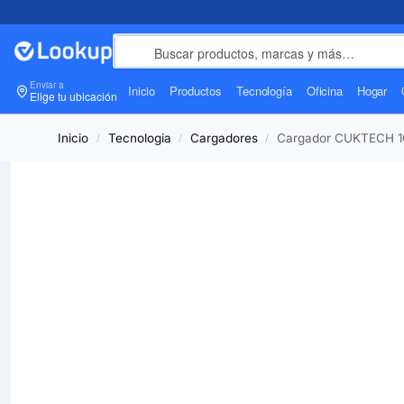
Enviar a
Inicio
Productos
Tecnología
Oficina
Hogar
Elige tu ubicación
Inicio
Tecnologia
Cargadores
Cargador CUKTECH 10
/
/
/