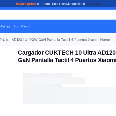
Envío Express
en 1 hora · Solo Lima Metropolitana
*Ver legales
Ofertas
Por Mayor
 Ultra AD1204U 100W GaN Pantalla Tactil 4 Puertos Xiaomi Home
Cargador CUKTECH 10 Ultra AD12
GaN Pantalla Tactil 4 Puertos Xiao