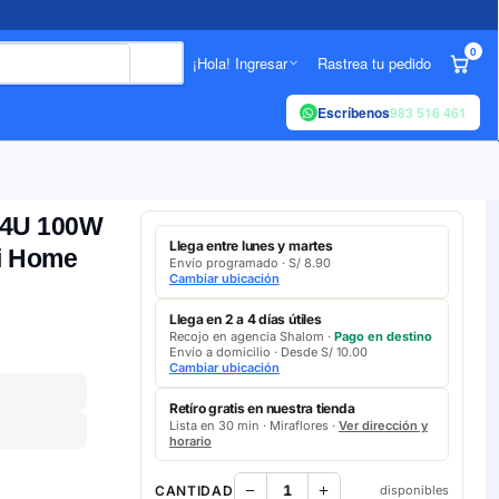
0
¡Hola! Ingresar
Rastrea tu pedido
Escríbenos
983 516 461
04U 100W
Llega entre lunes y martes
mi Home
Envío programado · S/ 8.90
Cambiar ubicación
Llega en 2 a 4 días útiles
Recojo en agencia Shalom ·
Pago en destino
Envío a domicilio · Desde S/ 10.00
Cambiar ubicación
Retíro gratis en nuestra tienda
Lista en 30 min · Miraflores ·
Ver dirección y
horario
CANTIDAD
disponibles