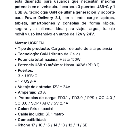
está diseñado para usuarios que necesitan
máxima
potencia en el vehículo
. Incorpora
3 puertos USB-C y 1
USB-A
, tecnología
GaN de última generación
y soporte
para
Power Delivery 3.1
, permitiendo cargar
laptops,
tablets, smartphones y consolas
de forma rápida,
segura y simultánea. Ideal para viajes largos, trabajo
móvil y uso intensivo en autos de
12V y 24V
.
Marca:
UGREEN
•
Tipo de producto:
Cargador de auto de alta potencia
•
Tecnología:
GaN (Nitruro de Galio)
•
Potencia total máxima:
Hasta 150W
•
Potencia USB-C máxima:
Hasta 140W (PD 3.1)
•
Puertos:
– 3 × USB-C
– 1 × USB-A
•
Voltaje de entrada:
12V – 24V
•
Amperaje:
20 A
•
Protocolos de carga:
PD3.1 / PD3.0 / PPS / QC 4.0 /
QC 3.0 / SCP / AFC / 5V 2.4A
•
Color:
Gris espacial
•
Cable incluido:
Sí, 1 metro
•
Compatibilidad:
– iPhone 17 / 16 / 15 / 14 / 13 / 12 / 11 / SE