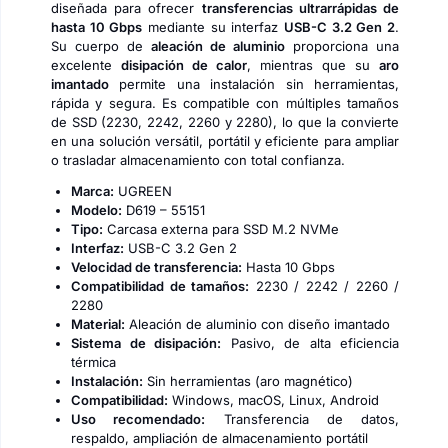
diseñada para ofrecer
transferencias ultrarrápidas de
hasta 10 Gbps
mediante su interfaz
USB-C 3.2 Gen 2
.
Su cuerpo de
aleación de aluminio
proporciona una
excelente
disipación de calor
, mientras que su
aro
imantado
permite una instalación sin herramientas,
rápida y segura. Es compatible con múltiples tamaños
de SSD (2230, 2242, 2260 y 2280), lo que la convierte
en una solución versátil, portátil y eficiente para ampliar
o trasladar almacenamiento con total confianza.
Marca:
UGREEN
Modelo:
D619 – 55151
Tipo:
Carcasa externa para SSD M.2 NVMe
Interfaz:
USB-C 3.2 Gen 2
Velocidad de transferencia:
Hasta 10 Gbps
Compatibilidad de tamaños:
2230 / 2242 / 2260 /
2280
Material:
Aleación de aluminio con diseño imantado
Sistema de disipación:
Pasivo, de alta eficiencia
térmica
Instalación:
Sin herramientas (aro magnético)
Compatibilidad:
Windows, macOS, Linux, Android
Uso recomendado:
Transferencia de datos,
respaldo, ampliación de almacenamiento portátil