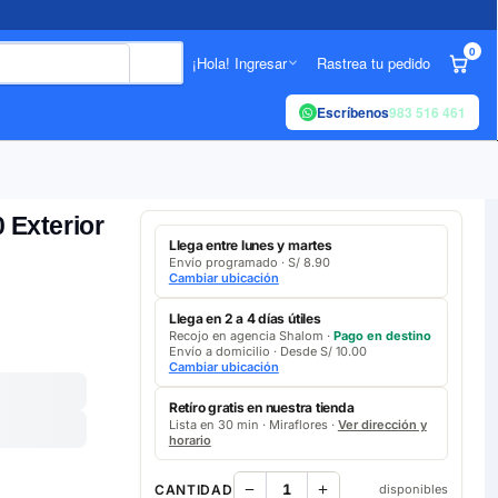
0
¡Hola! Ingresar
Rastrea tu pedido
Escríbenos
983 516 461
 Exterior
Llega entre lunes y martes
Envío programado · S/ 8.90
Cambiar ubicación
Llega en 2 a 4 días útiles
Recojo en agencia Shalom ·
Pago en destino
Envío a domicilio · Desde S/ 10.00
Cambiar ubicación
Retíro gratis en nuestra tienda
Lista en 30 min · Miraflores ·
Ver dirección y
horario
CANTIDAD
disponibles