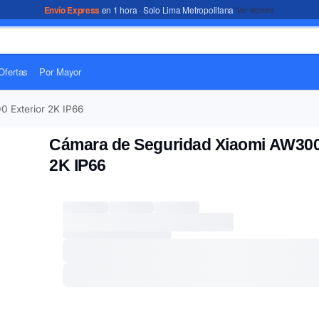
Envío Express
en 1 hora · Solo Lima Metropolitana
*Ver legales
Ofertas
Por Mayor
 Exterior 2K IP66
Cámara de Seguridad Xiaomi AW300
2K IP66