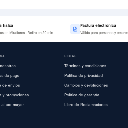
a física
Factura electrónica
nos en Miraflores · Retiro en 30 min
Válida para personas y empre
ESA
LEGAL
nosotros
Términos y condiciones
os de pago
Política de privacidad
ca de envíos
Cambios y devoluciones
s y promociones
Política de garantía
 al por mayor
Libro de Reclamaciones