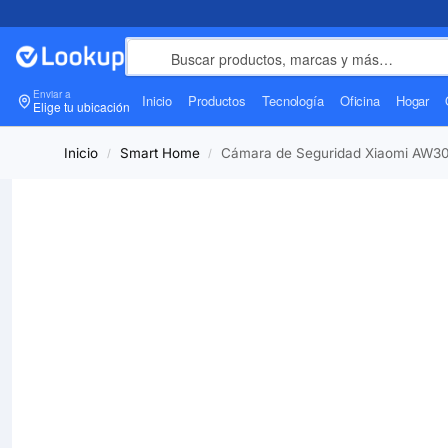
Enviar a
Inicio
Productos
Tecnología
Oficina
Hogar
Elige tu ubicación
Inicio
Smart Home
Cámara de Seguridad Xiaomi AW300
/
/