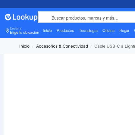
Enviar a
Inicio
Productos
Tecnología
Oficina
Hogar
Elige tu ubicación
Inicio
Accesorios & Conectividad
Cable USB-C a Light
/
/