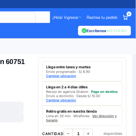
0
¡Hola! Ingresar
Rastrea tu pedido
Escríbenos
983 516 461
en 60751
Llega entre lunes y martes
Envío programado · S/ 8.90
Cambiar ubicación
Llega en 2 a 4 días útiles
Recojo en agencia Shalom ·
Pago en destino
Envío a domicilio · Desde S/ 10.00
Cambiar ubicación
Retíro gratis en nuestra tienda
Lista en 30 min · Miraflores ·
Ver dirección y
horario
CANTIDAD
disponibles