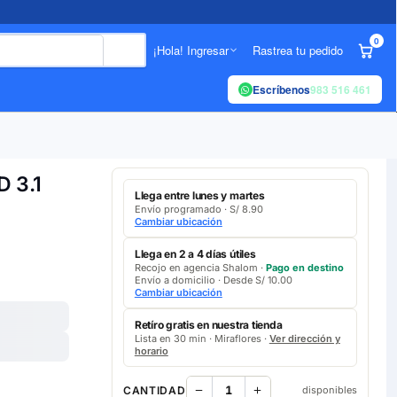
0
¡Hola! Ingresar
Rastrea tu pedido
Escríbenos
983 516 461
 3.1
Llega entre lunes y martes
Envío programado · S/ 8.90
Cambiar ubicación
Llega en 2 a 4 días útiles
Recojo en agencia Shalom ·
Pago en destino
Envío a domicilio · Desde S/ 10.00
Cambiar ubicación
Retíro gratis en nuestra tienda
Lista en 30 min · Miraflores ·
Ver dirección y
horario
CANTIDAD
disponibles