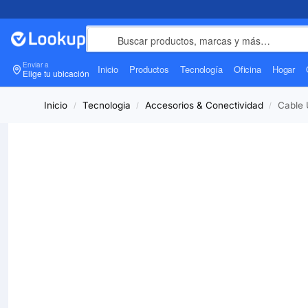
Enviar a
Inicio
Productos
Tecnología
Oficina
Hogar
Elige tu ubicación
Inicio
Tecnologia
Accesorios & Conectividad
Cable 
/
/
/