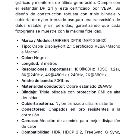
gráficas y monitores de última generación. Cumple con
el estándar DP 2.1 y está certificado por VESA. Su
diseño de construcción robusta con triple blindaje y
cubierta de nylon trenzado asegura una transmisión de
datos estable y sin pérdidas, garantizando que cada
fotograma se muestre con la máxima fidelidad.
Marca / Modelo:
UGREEN DP118 (N/P: 25862)
Tipo:
Cable DisplayPort 2.1 Certificado VESA (Macho
a Macho)
Color:
Negro
Longitud:
3 metros
Resoluciones soportadas:
16K@60Hz (DSC 1.2a),
8K@240Hz, 4K@480Hz / 240Hz, 2K@360Hz
Ancho de banda:
80Gbps
Material del conductor:
Cobre estañado 28AWG
Blindaje:
Triple blindaje con protección EMI de alta
densidad
Cubierta externa:
Nylon trenzado ultra resistente
Conectores:
Chapados en oro resistentes a la
corrosión
Carcasa:
Aleación de aluminio para mejor disipación
de calor
Compatibilidad:
HDR, HDCP 2.2, FreeSync, G-Sync,