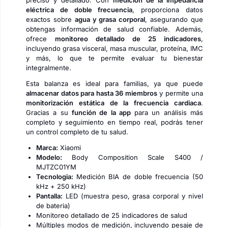
preciso y detallado. Con
medición de la impedancia
eléctrica de doble frecuencia
, proporciona datos
exactos sobre
agua y grasa corporal
, asegurando que
obtengas información de salud confiable. Además,
ofrece
monitoreo detallado de 25 indicadores
,
incluyendo grasa visceral, masa muscular, proteína, IMC
y más, lo que te permite evaluar tu bienestar
integralmente.
Esta balanza es ideal para familias, ya que puede
almacenar datos para hasta 36 miembros
y permite una
monitorización estática de la frecuencia cardiaca
.
Gracias a su
función de la app
para un análisis más
completo y seguimiento en tiempo real, podrás tener
un control completo de tu salud.
Marca:
Xiaomi
Modelo:
Body Composition Scale S400 /
MJTZC01YM
Tecnologia:
Medición BIA de doble frecuencia (50
kHz + 250 kHz)
Pantalla:
LED (muestra peso, grasa corporal y nivel
de bateria)
Monitoreo detallado de 25 indicadores de salud
Múltiples modos de medición, incluyendo pesaje de