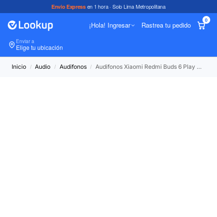
en 1 hora · Solo Lima Metropolitana
Envío Express
0
¡Hola! Ingresar
Rastrea tu pedido
Enviar a
In
Elige tu ubicación
Inicio
Audio
Audifonos
Audifonos Xiaomi Redmi Buds 6 Play Bluetooth 5.4 36hr Rosado
/
/
/