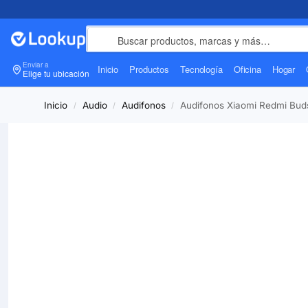
Enviar a
Inicio
Productos
Tecnología
Oficina
Hogar
Elige tu ubicación
Inicio
Audio
Audifonos
Audifonos Xiaomi Redmi Buds
/
/
/