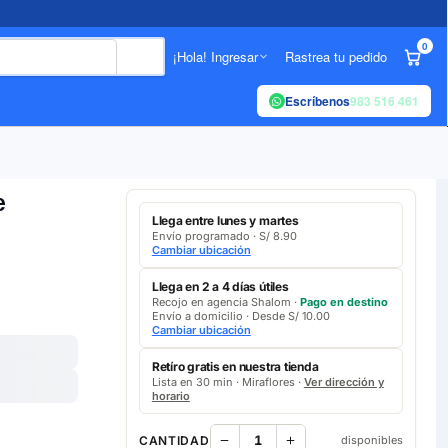
0
¡Hola! Ingresar
Rastrea tu pedido
Escríbenos
983 516 461
e
Llega entre lunes y martes
Envío programado · S/ 8.90
Cambiar ubicación
Llega en 2 a 4 días útiles
Recojo en agencia Shalom ·
Pago en destino
Envío a domicilio · Desde S/ 10.00
Cambiar ubicación
Retíro gratis en nuestra tienda
Lista en 30 min · Miraflores ·
Ver dirección y
horario
CANTIDAD
disponibles