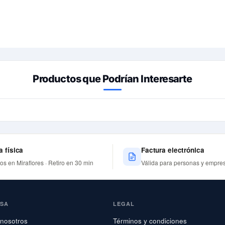
Productos que Podrían Interesarte
a física
Factura electrónica
nos en Miraflores · Retiro en 30 min
Válida para personas y empre
ESA
LEGAL
nosotros
Términos y condiciones