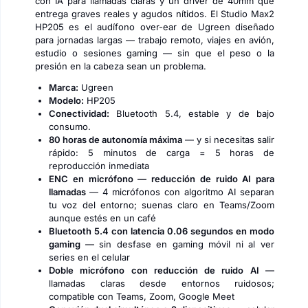
con IA para llamadas claras y un driver de 40mm que
entrega graves reales y agudos nítidos. El Studio Max2
HP205 es el audífono over-ear de Ugreen diseñado
para jornadas largas — trabajo remoto, viajes en avión,
estudio o sesiones gaming — sin que el peso o la
presión en la cabeza sean un problema.
Marca:
Ugreen
Modelo:
HP205
Conectividad:
Bluetooth 5.4, estable y de bajo
consumo.
80 horas de autonomía máxima
— y si necesitas salir
rápido: 5 minutos de carga = 5 horas de
reproducción inmediata
ENC en micrófono — reducción de ruido AI para
llamadas
— 4 micrófonos con algoritmo AI separan
tu voz del entorno; suenas claro en Teams/Zoom
aunque estés en un café
Bluetooth 5.4 con latencia 0.06 segundos en modo
gaming
— sin desfase en gaming móvil ni al ver
series en el celular
Doble micrófono con reducción de ruido AI
—
llamadas claras desde entornos ruidosos;
compatible con Teams, Zoom, Google Meet