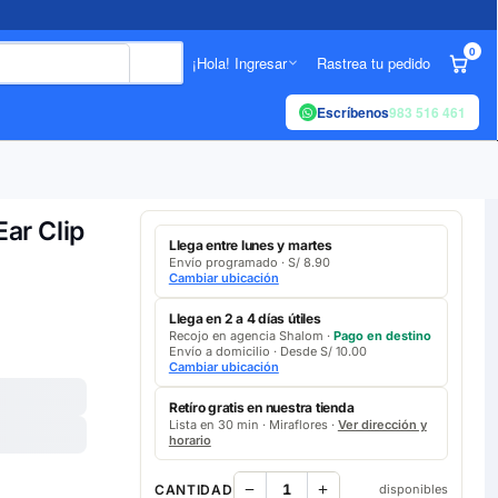
0
¡Hola! Ingresar
Rastrea tu pedido
Escríbenos
983 516 461
ar Clip
Llega entre lunes y martes
Envío programado · S/ 8.90
Cambiar ubicación
Llega en 2 a 4 días útiles
Recojo en agencia Shalom ·
Pago en destino
Envío a domicilio · Desde S/ 10.00
Cambiar ubicación
Retíro gratis en nuestra tienda
Lista en 30 min · Miraflores ·
Ver dirección y
horario
CANTIDAD
disponibles