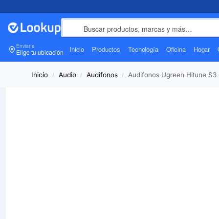
Enviar a
Inicio
Productos
Tecnología
Oficina
Hogar
Elige tu ubicación
Inicio
Audio
Audifonos
Audifonos Ugreen Hitune S3 
/
/
/