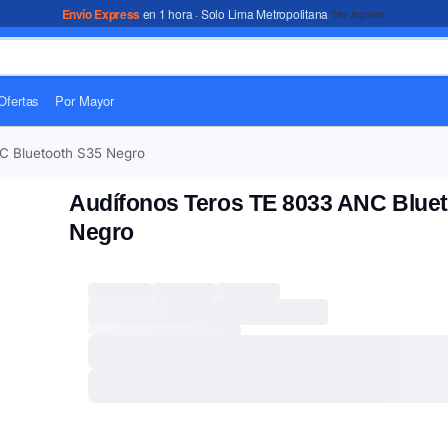
Envío Express
en 1 hora · Solo Lima Metropolitana
*Ver legales
Ofertas
Por Mayor
C Bluetooth S35 Negro
Audífonos Teros TE 8033 ANC Blue
Negro