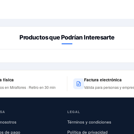
Productos que Podrían Interesarte
a física
Factura electrónica
nos en Miraflores · Retiro en 30 min
Válida para personas y empre
ESA
LEGAL
nosotros
Términos y condiciones
os de pago
Política de privacidad