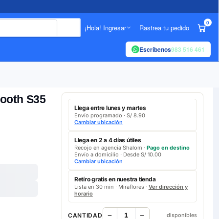
0
¡Hola! Ingresar
Rastrea tu pedido
Escríbenos
983 516 461
tooth S35
Llega entre lunes y martes
Envío programado · S/ 8.90
Cambiar ubicación
Llega en 2 a 4 días útiles
Recojo en agencia Shalom ·
Pago en destino
Envío a domicilio · Desde S/ 10.00
Cambiar ubicación
Retíro gratis en nuestra tienda
Lista en 30 min · Miraflores ·
Ver dirección y
horario
CANTIDAD
disponibles