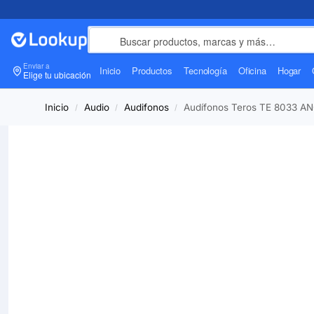
Enviar a
Inicio
Productos
Tecnología
Oficina
Hogar
Elige tu ubicación
Inicio
Audio
Audifonos
Audífonos Teros TE 8033 AN
/
/
/