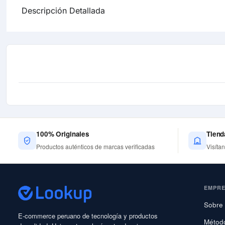
Descripción Detallada
100% Originales
Tiend
Productos auténticos de marcas verificadas
Visíta
EMPR
Sobre 
E-commerce peruano de tecnología y productos
Métod