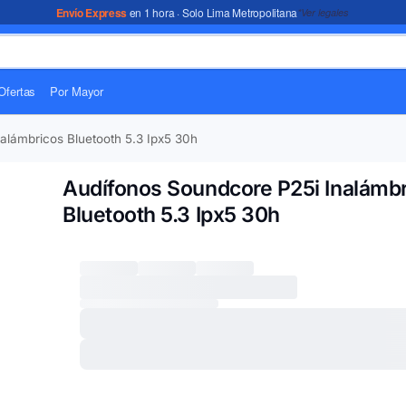
Envío Express
en 1 hora · Solo Lima Metropolitana
*Ver legales
Ofertas
Por Mayor
alámbricos Bluetooth 5.3 Ipx5 30h
Audífonos Soundcore P25i Inalámb
Bluetooth 5.3 Ipx5 30h