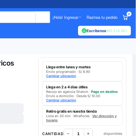
0
¡Hola! Ingresar
Rastrea tu pedido
Escríbenos
983 516 461
ricos
Llega entre lunes y martes
Envío programado · S/ 8.90
Cambiar ubicación
Llega en 2 a 4 días útiles
Recojo en agencia Shalom ·
Pago en destino
Envío a domicilio · Desde S/ 10.00
Cambiar ubicación
Retíro gratis en nuestra tienda
Lista en 30 min · Miraflores ·
Ver dirección y
horario
CANTIDAD
disponibles