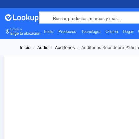
Enviar a
Inicio
Productos
Tecnología
Oficina
Hogar
Elige tu ubicación
Inicio
Audio
Audifonos
Audífonos Soundcore P25i In
/
/
/