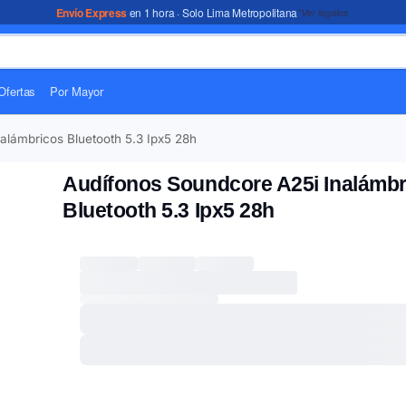
Envío Express
en 1 hora · Solo Lima Metropolitana
*Ver legales
Ofertas
Por Mayor
alámbricos Bluetooth 5.3 Ipx5 28h
Audífonos Soundcore A25i Inalámbr
Bluetooth 5.3 Ipx5 28h