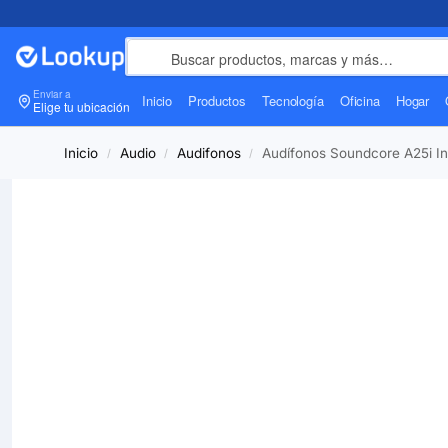
Enviar a
Inicio
Productos
Tecnología
Oficina
Hogar
Elige tu ubicación
Inicio
Audio
Audifonos
Audífonos Soundcore A25i In
/
/
/