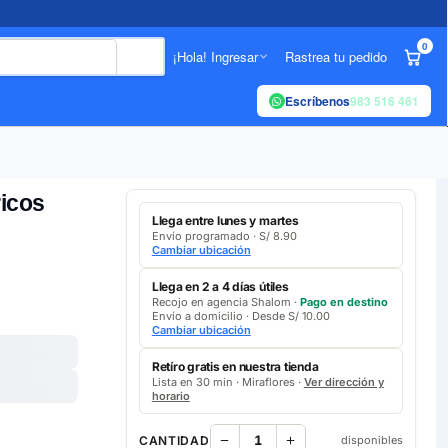
0
¡Hola! Ingresar
Rastrea tu pedido
Escríbenos
983 516 461
icos
Llega entre lunes y martes
Envío programado · S/ 8.90
Cambiar ubicación
Llega en 2 a 4 días útiles
Recojo en agencia Shalom ·
Pago en destino
Envío a domicilio · Desde S/ 10.00
Cambiar ubicación
Retíro gratis en nuestra tienda
Lista en 30 min · Miraflores ·
Ver dirección y
horario
CANTIDAD
disponibles