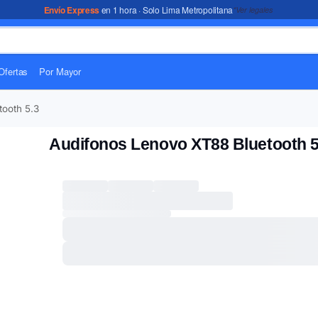
Envío Express
en 1 hora · Solo Lima Metropolitana
*Ver legales
Ofertas
Por Mayor
ooth 5.3
Audifonos Lenovo XT88 Bluetooth 5