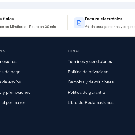
a física
Factura electrónica
nos en Miraflores · Retiro en 30 min
Válida para personas y empre
ESA
LEGAL
nosotros
Términos y condiciones
os de pago
Política de privacidad
ca de envíos
Cambios y devoluciones
s y promociones
Política de garantía
 al por mayor
Libro de Reclamaciones