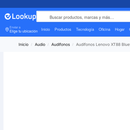
Enviar a
Inicio
Productos
Tecnología
Oficina
Hogar
Elige tu ubicación
Inicio
Audio
Audifonos
Audifonos Lenovo XT88 Bluet
/
/
/