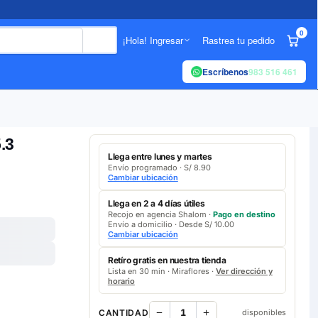
0
¡Hola! Ingresar
Rastrea tu pedido
Escríbenos
983 516 461
.3
Llega entre lunes y martes
Envío programado · S/ 8.90
Cambiar ubicación
Llega en 2 a 4 días útiles
Recojo en agencia Shalom ·
Pago en destino
Envío a domicilio · Desde S/ 10.00
Cambiar ubicación
Retíro gratis en nuestra tienda
Lista en 30 min · Miraflores ·
Ver dirección y
horario
CANTIDAD
disponibles