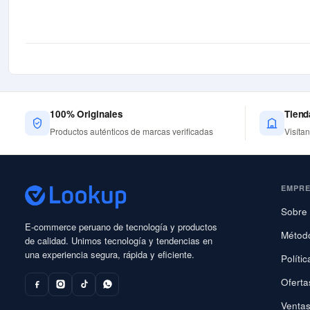
100% Originales
Tiend
Productos auténticos de marcas verificadas
Visíta
EMPR
Sobre 
E-commerce peruano de tecnología y productos
Métod
de calidad. Unimos tecnología y tendencias en
una experiencia segura, rápida y eficiente.
Políti
Oferta
Ventas