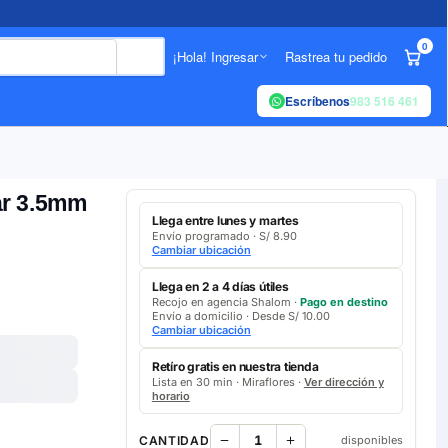
0
¡Hola! Ingresar
Rastrea tu pedido
Escríbenos
983 516 461
ar 3.5mm
Llega entre lunes y martes
Envío programado · S/ 8.90
Cambiar ubicación
Llega en 2 a 4 días útiles
Recojo en agencia Shalom ·
Pago en destino
Envío a domicilio · Desde S/ 10.00
Cambiar ubicación
Retíro gratis en nuestra tienda
Lista en 30 min · Miraflores ·
Ver dirección y
horario
CANTIDAD
disponibles