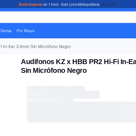
Envío Express
en 1 hora · Solo Lima Metropolitana
*Ver legales
Ofertas
Por Mayor
i In-Ear 3.5mm Sin Micrófono Negro
Audifonos KZ x HBB PR2 Hi-Fi In-E
Sin Micrófono Negro