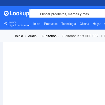
Enviar a
Inicio
Productos
Tecnología
Oficina
Hogar
Elige tu ubicación
Inicio
Audio
Audifonos
Audifonos KZ x HBB PR2 Hi-F
/
/
/