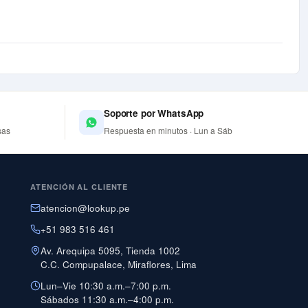
Soporte por WhatsApp
sas
Respuesta en minutos · Lun a Sáb
ATENCIÓN AL CLIENTE
atencion@lookup.pe
+51 983 516 461
Av. Arequipa 5095, Tienda 1002
C.C. Compupalace, Miraflores, Lima
Lun–Vie 10:30 a.m.–7:00 p.m.
Sábados 11:30 a.m.–4:00 p.m.