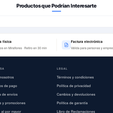
Productos que Podrían Interesarte
a física
Factura electrónica
nos en Miraflores · Retiro en 30 min
Válida para personas y empre
ESA
LEGAL
nosotros
Términos y condiciones
os de pago
Política de privacidad
ca de envíos
Cambios y devoluciones
s y promociones
Política de garantía
 al por mayor
Libro de Reclamaciones