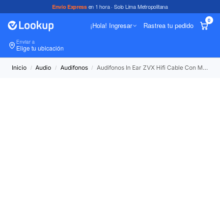
en 1 hora · Solo Lima Metropolitana
Envío Express
0
¡Hola! Ingresar
Rastrea tu pedido
Enviar a
In
Elige tu ubicación
Inicio
Audio
Audifonos
Audifonos In Ear ZVX Hifi Cable Con Micrófono Silver
/
/
/