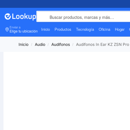
Enviar a
Inicio
Productos
Tecnología
Oficina
Hogar
Elige tu ubicación
Inicio
Audio
Audifonos
Audifonos In Ear KZ ZSN Pro
/
/
/