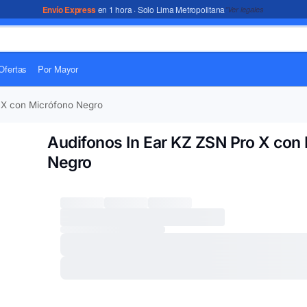
Envío Express
en 1 hora · Solo Lima Metropolitana
*Ver legales
Ofertas
Por Mayor
 X con Micrófono Negro
Audifonos In Ear KZ ZSN Pro X con
Negro