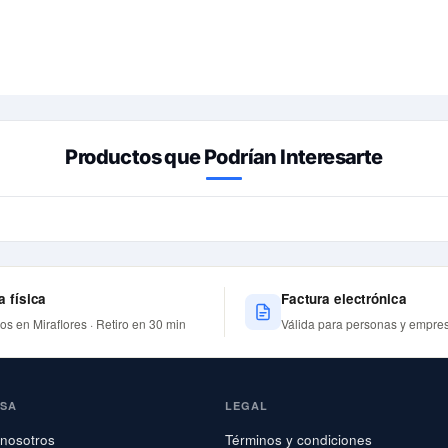
Productos que Podrían Interesarte
a física
Factura electrónica
nos en Miraflores · Retiro en 30 min
Válida para personas y empre
ESA
LEGAL
nosotros
Términos y condiciones