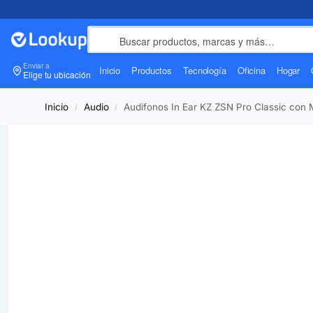
Enviar a
Inicio
Productos
Tecnología
Oficina
Hogar
Elige tu ubicación
Inicio
Audio
Audifonos In Ear KZ ZSN Pro Classic con 
/
/