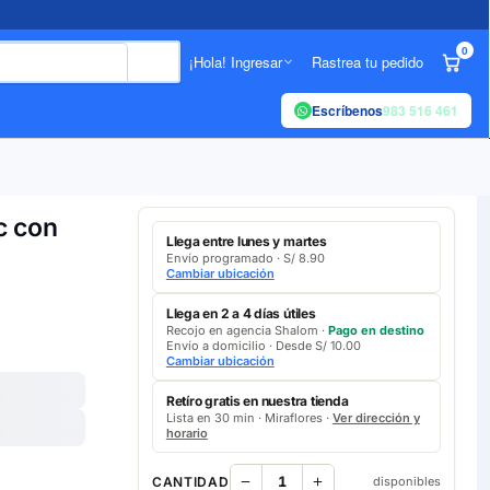
0
¡Hola! Ingresar
Rastrea tu pedido
Escríbenos
983 516 461
c con
Llega entre lunes y martes
Envío programado · S/ 8.90
Cambiar ubicación
Llega en 2 a 4 días útiles
Recojo en agencia Shalom ·
Pago en destino
Envío a domicilio · Desde S/ 10.00
Cambiar ubicación
Retíro gratis en nuestra tienda
Lista en 30 min · Miraflores ·
Ver dirección y
horario
CANTIDAD
disponibles