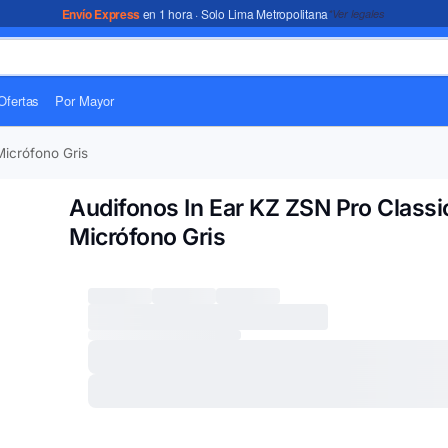
Envío Express
en 1 hora · Solo Lima Metropolitana
*Ver legales
Ofertas
Por Mayor
Micrófono Gris
Audifonos In Ear KZ ZSN Pro Classi
Micrófono Gris