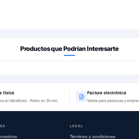
Productos que Podrían Interesarte
a física
Factura electrónica
nos en Miraflores · Retiro en 30 min
Válida para personas y empre
ESA
LEGAL
nosotros
Términos y condiciones