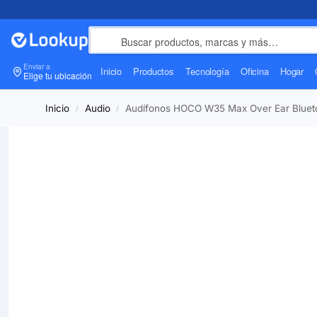
Enviar a
Inicio
Productos
Tecnología
Oficina
Hogar
Elige tu ubicación
Inicio
Audio
Audífonos HOCO W35 Max Over Ear Bluet
/
/