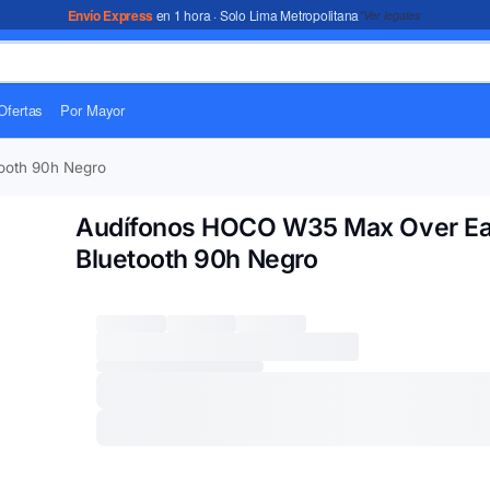
Envío Express
en 1 hora · Solo Lima Metropolitana
*Ver legales
Ofertas
Por Mayor
ooth 90h Negro
Audífonos HOCO W35 Max Over Ea
Bluetooth 90h Negro