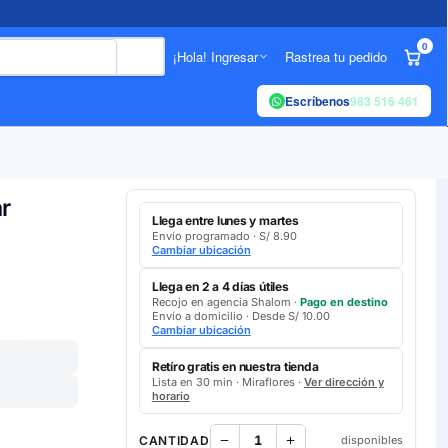
0
¡Hola! Ingresar
Rastrea tu pedido
Escríbenos
983 516 461
r
Llega entre lunes y martes
Envío programado · S/ 8.90
Cambiar ubicación
Llega en 2 a 4 días útiles
Recojo en agencia Shalom ·
Pago en destino
Envío a domicilio · Desde S/ 10.00
Cambiar ubicación
Retíro gratis en nuestra tienda
Lista en 30 min · Miraflores ·
Ver dirección y
horario
CANTIDAD
disponibles