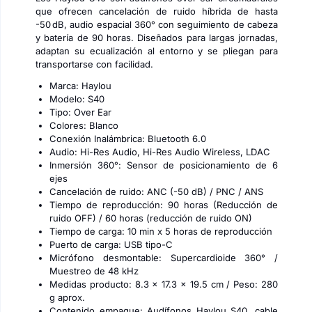
que ofrecen cancelación de ruido híbrida de hasta
-50 dB, audio espacial 360° con seguimiento de cabeza
y batería de 90 horas. Diseñados para largas jornadas,
adaptan su ecualización al entorno y se pliegan para
transportarse con facilidad.
Marca: Haylou
Modelo: S40
Tipo: Over Ear
Colores: Blanco
Conexión Inalámbrica: Bluetooth 6.0
Audio: Hi-Res Audio, Hi-Res Audio Wireless, LDAC
Inmersión 360°: Sensor de posicionamiento de 6
ejes
Cancelación de ruido: ANC (-50 dB) / PNC / ANS
Tiempo de reproducción: 90 horas (Reducción de
ruido OFF) / 60 horas (reducción de ruido ON)
Tiempo de carga: 10 min x 5 horas de reproducción
Puerto de carga: USB tipo-C
Micrófono desmontable: Supercardioide 360° /
Muestreo de 48 kHz
Medidas producto: 8.3 x 17.3 x 19.5 cm / Peso: 280
g aprox.
Contenido empaque: Audífonos Haylou S40, cable