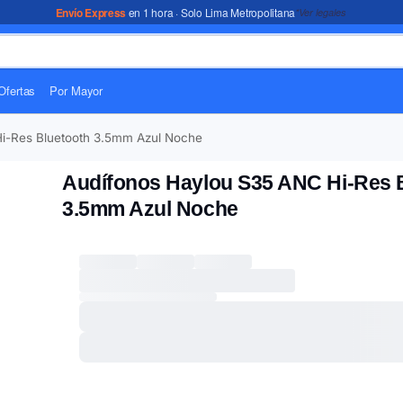
Envío Express
en 1 hora · Solo Lima Metropolitana
*Ver legales
Ofertas
Por Mayor
i-Res Bluetooth 3.5mm Azul Noche
Audífonos Haylou S35 ANC Hi-Res 
3.5mm Azul Noche