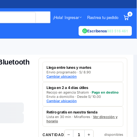
0
¡Hola! Ingresar
Rastrea tu pedido
Escríbenos
983 516 461
Bluetooth
Llega entre lunes y martes
Envío programado · S/ 8.90
Cambiar ubicación
Llega en 2 a 4 días útiles
Recojo en agencia Shalom ·
Pago en destino
Envío a domicilio · Desde S/ 10.00
Cambiar ubicación
Retíro gratis en nuestra tienda
Lista en 30 min · Miraflores ·
Ver dirección y
horario
CANTIDAD
disponibles