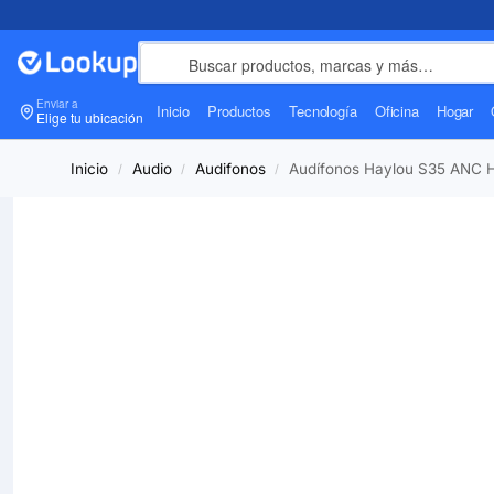
Enviar a
Inicio
Productos
Tecnología
Oficina
Hogar
Elige tu ubicación
Inicio
Audio
Audifonos
Audífonos Haylou S35 ANC H
/
/
/