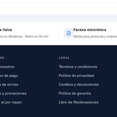
a física
Factura electrónica
nos en Miraflores · Retiro en 30 min
Válida para personas y empre
ESA
LEGAL
nosotros
Términos y condiciones
os de pago
Política de privacidad
ca de envíos
Cambios y devoluciones
s y promociones
Política de garantía
 al por mayor
Libro de Reclamaciones