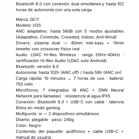
Bluetooth 6.0 con conexión dual simultánea y hasta 102
horas de autonomía con una sola carga.
Marca: QCY
Modelo: H3S
ANC adaptativo: hasta 56dB con 5 modos ajustables
(Adaptativo, Commute, Crowded, Indoor, Anti-Wind)
Drivers: sistema dual — 40mm mid-bass + 13mm
tweeter con crossover físico real
Audio: LDAC Hi-Res Wireless · rango 20Hz–40kHz ·
certificación Hi-Res Audio (LDAC solo Android)
Bluetooth: versión 6.0
Autonomía: hasta 102h (ANC off) / hasta 58h (ANC on)
Carga rápida: 10 minutos → 7 horas de uso · batería:
750 mAh
Micrófonos: 7 integrados (6 ANC + DNN Neural
Network para llamadas) · resistencia al agua IPX5
Conexión: Bluetooth 6.0 + USB-C con cable · latencia
60ms en modo gaming
Multipunto: sí — 2 dispositivos simultáneos
Diseño: plegable · peso: 240g
Color: Negro
Contenido del paquete: audifonos + cable USB-C +
manual de usuario