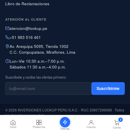
Libro de Reclamaciones
ATENCIÓN AL CLIENTE
atencion@lookup.pe
+51 983 516 461
Av. Arequipa 5095, Tienda 1002
C.C. Compupalace, Miraflores, Lima
Lun–Vie 10:30 a.m.–7:00 p.m.
Sábados 11:30 a.m.–4:00 p.m.
Suscríbete y recibe las ofertas primero:
Suscribirme
© 2026 INVERSIONES LOOKUP PERU S.A.C. · RUC 20607296589 · Todos
los derechos reservados
0
PAGO CON YAPE DISPONIBLE
Inicio
Productos
Cuenta
Carrito
Ofertas