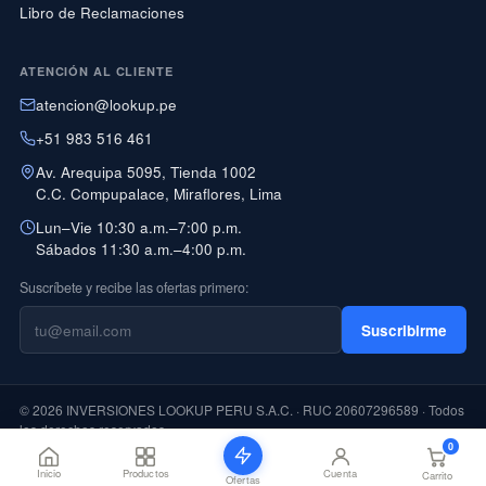
Libro de Reclamaciones
ATENCIÓN AL CLIENTE
atencion@lookup.pe
+51 983 516 461
Av. Arequipa 5095, Tienda 1002
C.C. Compupalace, Miraflores, Lima
Lun–Vie 10:30 a.m.–7:00 p.m.
Sábados 11:30 a.m.–4:00 p.m.
Suscríbete y recibe las ofertas primero:
Suscribirme
© 2026 INVERSIONES LOOKUP PERU S.A.C. · RUC 20607296589 · Todos
los derechos reservados
0
PAGO CON YAPE DISPONIBLE
Inicio
Productos
Cuenta
Carrito
Ofertas