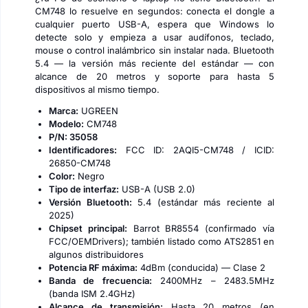
CM748 lo resuelve en segundos: conecta el dongle a
cualquier puerto USB-A, espera que Windows lo
detecte solo y empieza a usar audífonos, teclado,
mouse o control inalámbrico sin instalar nada. Bluetooth
5.4 — la versión más reciente del estándar — con
alcance de 20 metros y soporte para hasta 5
dispositivos al mismo tiempo.
Marca:
UGREEN
Modelo:
CM748
P/N: 35058
Identificadores:
FCC ID: 2AQI5-CM748 / ICID:
26850-CM748
Color:
Negro
Tipo de interfaz:
USB-A (USB 2.0)
Versión Bluetooth:
5.4 (estándar más reciente al
2025)
Chipset principal:
Barrot BR8554 (confirmado vía
FCC/OEMDrivers); también listado como ATS2851 en
algunos distribuidores
Potencia RF máxima:
4dBm (conducida) — Clase 2
Banda de frecuencia:
2400MHz – 2483.5MHz
(banda ISM 2.4GHz)
Alcance de transmisión:
Hasta 20 metros (en