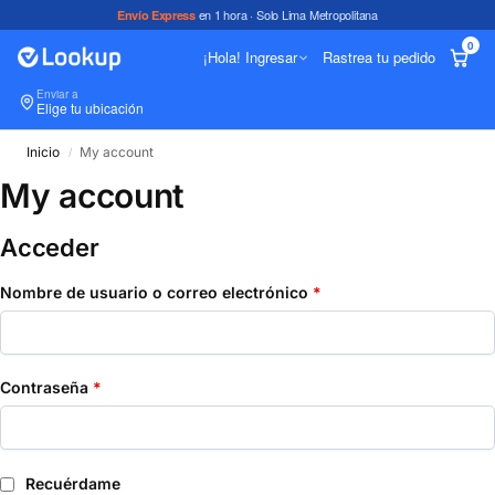
en 1 hora · Solo Lima Metropolitana
Envío Express
0
¡Hola! Ingresar
Rastrea tu pedido
Enviar a
In
Elige tu ubicación
Inicio
My account
/
My account
Acceder
Nombre de usuario o correo electrónico
*
Contraseña
*
Recuérdame