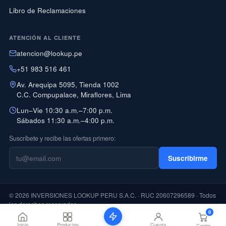
Libro de Reclamaciones
ATENCIÓN AL CLIENTE
atencion@lookup.pe
+51 983 516 461
Av. Arequipa 5095, Tienda 1002
C.C. Compupalace, Miraflores, Lima
Lun–Vie 10:30 a.m.–7:00 p.m.
Sábados 11:30 a.m.–4:00 p.m.
Suscríbete y recibe las ofertas primero:
Suscribirme
© 2026 INVERSIONES LOOKUP PERU S.A.C. · RUC 20607296589 · Todos
los derechos reservados
0
PAGO CON YAPE DISPONIBLE
Inicio
Productos
Cuenta
Carrito