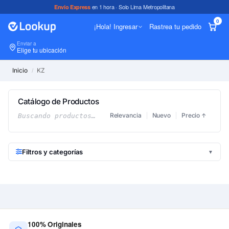
en 1 hora · Solo Lima Metropolitana
Envío Express
0
¡Hola! Ingresar
Rastrea tu pedido
Enviar a
In
Elige tu ubicación
Inicio
KZ
/
Catálogo de Productos
Relevancia
Nuevo
Precio
Buscando productos…
↑
Filtros y categorías
▼
100% Originales