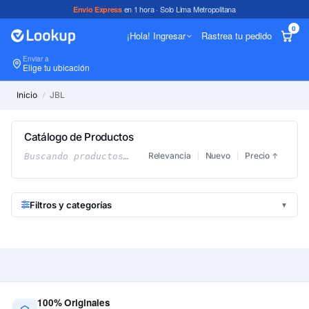
en 1 hora · Solo Lima Metropolitana
Envío Express
0
¡Hola! Ingresar
Rastrea tu pedido
Enviar a
In
Elige tu ubicación
Inicio
JBL
/
Catálogo de Productos
Relevancia
Nuevo
Precio
Buscando productos…
↑
Filtros y categorías
▼
100% Originales