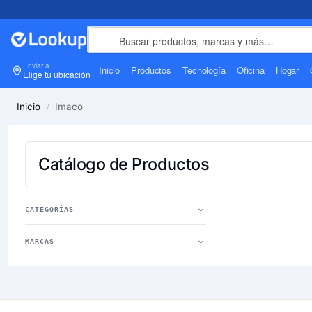
Enviar a
Inicio
Productos
Tecnología
Oficina
Hogar
Elige tu ubicación
Inicio
Imaco
/
Catálogo de Productos
CATEGORÍAS
MARCAS