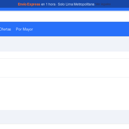
Envío Express
en 1 hora · Solo Lima Metropolitana
*Ver legales
Ofertas
Por Mayor