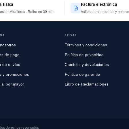
a física
Factura electrónica
nos en Miraflores · Retiro en 30 min
Válida para personas y empre
ESA
LEGAL
nosotros
Términos y condiciones
os de pago
Política de privacidad
ca de envíos
Cambios y devoluciones
s y promociones
Política de garantía
 al por mayor
Libro de Reclamaciones
os derechos reservados