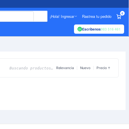
0
¡Hola! Ingresar
Rastrea tu pedido
Escríbenos
983 516 461
Relevancia
Nuevo
Precio
Buscando productos…
↑