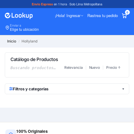
en 1 hora · Solo Lima Metropolitana
Envío Express
0
¡Hola! Ingresar
Rastrea tu pedido
Enviar a
In
Elige tu ubicación
Inicio
Hollyland
/
Catálogo de Productos
Relevancia
Nuevo
Precio
Buscando productos…
↑
Filtros y categorías
▼
100% Originales