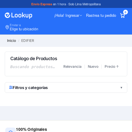
en 1 hora · Solo Lima Metropolitana
Envío Express
0
¡Hola! Ingresar
Rastrea tu pedido
Enviar a
In
Elige tu ubicación
Inicio
EDIFIER
/
Catálogo de Productos
Relevancia
Nuevo
Precio
Buscando productos…
↑
Filtros y categorías
▼
100% Originales