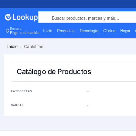
Enviar a
Inicio
Productos
Tecnología
Oficina
Hogar
Elige tu ubicación
Inicio
Cabletime
/
Catálogo de Productos
CATEGORÍAS
MARCAS