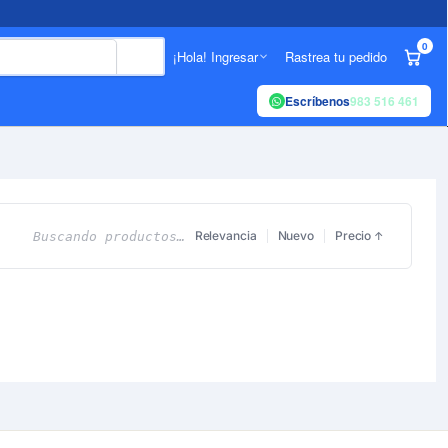
0
¡Hola! Ingresar
Rastrea tu pedido
Escríbenos
983 516 461
Relevancia
Nuevo
Precio
Buscando productos…
↑