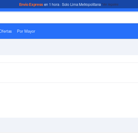
Envío Express
en 1 hora · Solo Lima Metropolitana
*Ver legales
Ofertas
Por Mayor