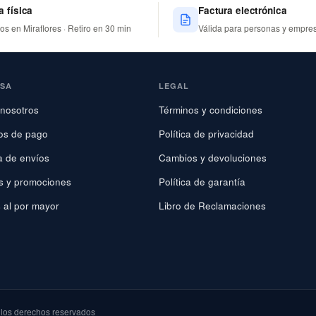
a física
Factura electrónica
nos en Miraflores · Retiro en 30 min
Válida para personas y empre
ESA
LEGAL
nosotros
Términos y condiciones
os de pago
Política de privacidad
ca de envíos
Cambios y devoluciones
s y promociones
Política de garantía
 al por mayor
Libro de Reclamaciones
os derechos reservados