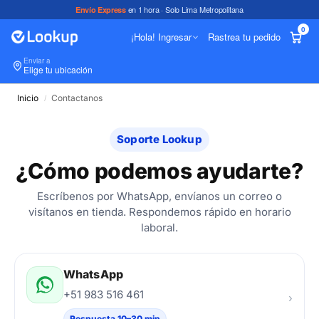
en 1 hora · Solo Lima Metropolitana
Envío Express
0
¡Hola! Ingresar
Rastrea tu pedido
Enviar a
In
Elige tu ubicación
Inicio
Contactanos
/
Soporte Lookup
¿Cómo podemos ayudarte?
Escríbenos por WhatsApp, envíanos un correo o
visítanos en tienda. Respondemos rápido en horario
laboral.
WhatsApp
+51 983 516 461
›
Respuesta 10–30 min