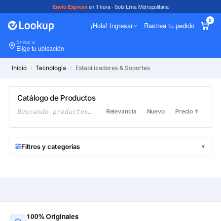
en 1 hora · Solo Lima Metropolitana
Envío Express
0
¡Hola! Ingresar
Rastrea tu pedido
Enviar a
In
Elige tu ubicación
Inicio
Tecnologia
Estabilizadores & Soportes
/
/
Catálogo de Productos
Relevancia
Nuevo
Precio
Buscando productos…
↑
Filtros y categorías
▼
100% Originales